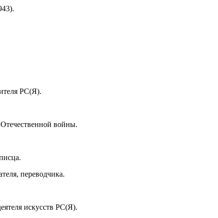
43).
теля РС(Я).
Отечественной войны.
писца.
еля, переводчика.
теля искусств РС(Я).