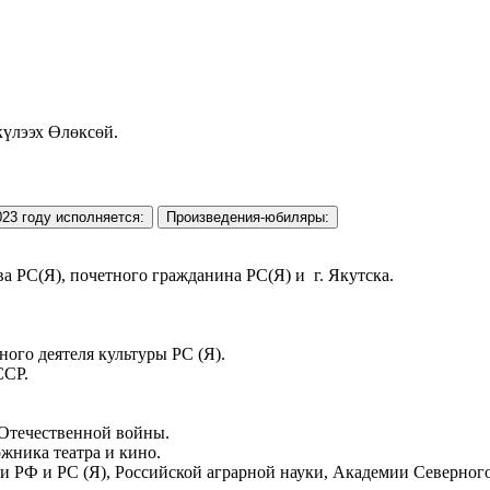
күлээх Өлөксөй.
023 году исполняется:
Произведения-юбиляры:
С(Я), почетного гражданина РС(Я) и г. Якутска.
о деятеля культуры РС (Я).
ССР.
Отечественной войны.
ника театра и кино.
РФ и РС (Я), Российской аграрной науки, Академии Северног