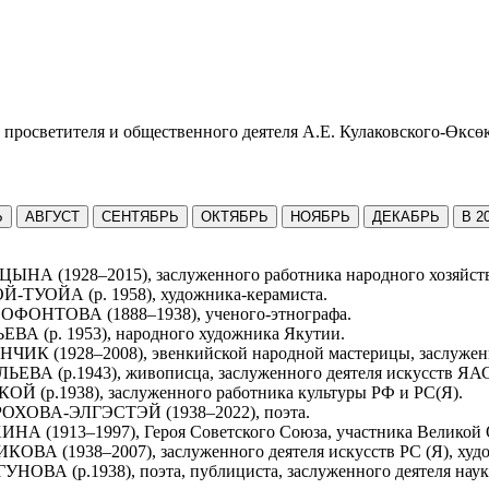
 просветителя и общественного деятеля А.Е. Кулаковского-Өксө
Ь
АВГУСТ
СЕНТЯБРЬ
ОКТЯБРЬ
НОЯБРЬ
ДЕКАБРЬ
В 2
(1928–2015), заслуженного работника народного хозяйства Р
ТУОЙА (р. 1958), художника-керамиста.
ФОНТОВА (1888–1938), ученого-этнографа.
А (р. 1953), народного художника Якутии.
 (1928–2008), эвенкийской народной мастерицы, заслуженног
ВА (р.1943), живописца, заслуженного деятеля искусств ЯА
(р.1938), заслуженного работника культуры РФ и РС(Я).
ОХОВА-ЭЛГЭСТЭЙ (1938–2022), поэта.
 (1913–1997), Героя Советского Союза, участника Великой 
 (1938–2007), заслуженного деятеля искусств РС (Я), худож
А (р.1938), поэта, публициста, заслуженного деятеля науки 