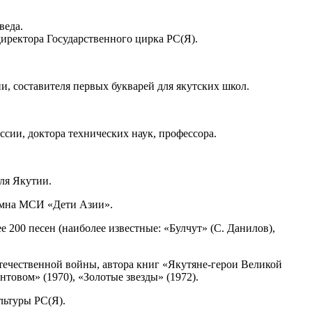
.
веда.
иректора Государственного цирка РС(Я).
составителя первых букварей для якутских школ.
и, доктора технических наук, профессора.
ля Якутии.
мна МСИ «Дети Азии».
0 песен (наиболее известные: «Булчут» (С. Данилов),
ественной войны, автора книг «Якутяне-герои Великой
нтовом» (1970), «Золотые звезды» (1972).
ьтуры РС(Я).