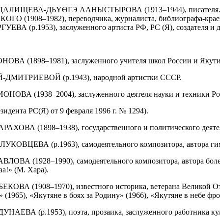
СЕДАЛИЩЕВА-ДЬҮӨГЭ ААНЫСТЫРОВА (1913–1944), писателя
О (1908–1982), переводчика, журналиста, библиографа-крае
А (р.1953), заслуженного артиста РФ, РС (Я), создателя и д
 (1898–1981), заслуженного учителя школ России и Якутии, 
ДМИТРИЕВОЙ (р.1943), народной артистки СССР.
А (1938–2004), заслуженного деятеля науки и техники Росси
та РС(Я) от 9 февраля 1996 г. № 1294).
ХОВА (1898–1938), государственного и политического деяте
ОВЦЕВА (р.1963), самодеятельного композитора, автора ги
 (1928–1990), самодеятельного композитора, автора более 20
а!» (М. Хара).
 (1908–1970), известного историка, ветерана Великой Отеч
1965), «Якутяне в боях за Родину» (1966), «Якутяне в небе фро
ЕВА (р.1953), поэта, прозаика, заслуженного работника кул